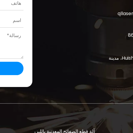
qllase
رقم 6-7، المنطقة B، ميدان Xinsheng الصناعي، منطقة Huishan، مدينة
آلة قطع الصفائح المعدنية بالليزر