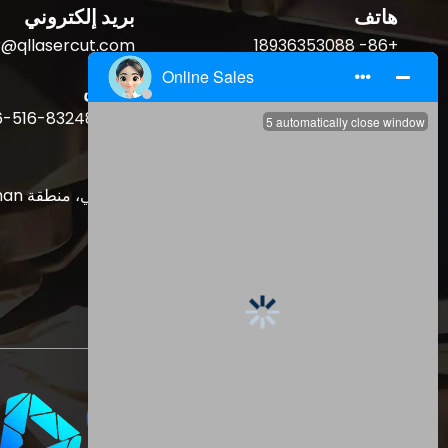
هاتف
بريد إلكتروني
r@qllasercut.com
+86- 18936353088
فاكس
هاتف
+86-516-83248678
+86-516-83248678
العنوان
Wuxi، مقاطعة Jiangsu