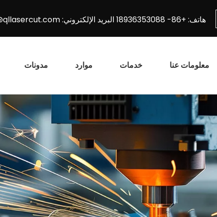
هاتف: +86- 18936353088 البريد الإلكتروني:
@qllasercut.com
معلومات عنا
خدمات
موارد
مدونات