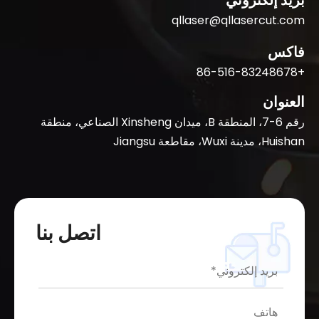
qllaser@qllasercut.com
فاكس
+86-516-83248678
العنوان
رقم 6-7، المنطقة B، ميدان Xinsheng الصناعي، منطقة
Huishan، مدينة Wuxi، مقاطعة Jiangsu
اتصل بنا