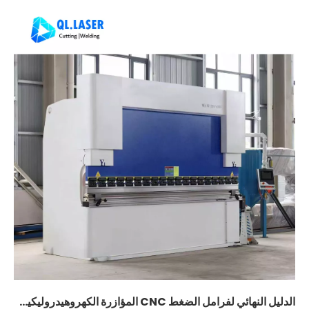
الدليل النهائي لفرامل الضغط CNC المؤازرة الكهروهيدروليكية: التعريف والأداء الأساسي والمزايا والتطبيقات الصناعية الكاملة