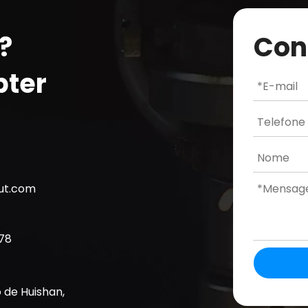
?
Con
bter
cut.com
78
o de Huishan,