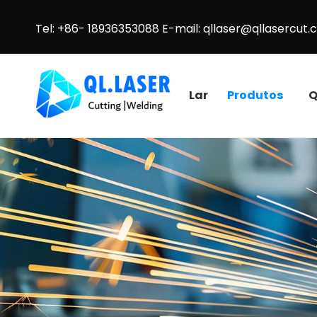
Tel: +86- 18936353088 E-mail:
qllaser@qllasercut
Lar
Produtos
Q