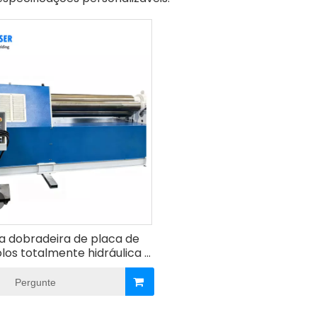
a dobradeira de placa de
los totalmente hidráulica |
a laminadora de placa de
metal com 4 rolos
Pergunte