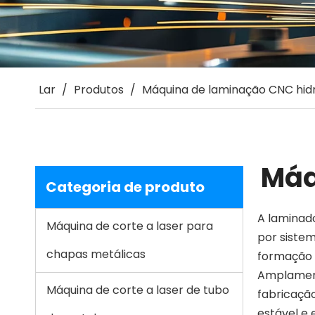
Lar
/
Produtos
/
Máquina de laminação CNC hidr
Máq
Categoria de produto
A laminad
Máquina de corte a laser para
por sistem
chapas metálicas
formação d
Amplamente
Máquina de corte a laser de tubo
fabricaçã
estável e 