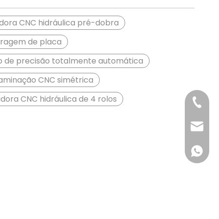
dora CNC hidráulica pré-dobra
bragem de placa
 de precisão totalmente automática
laminação CNC simétrica
dora CNC hidráulica de 4 rolos
+86- 1
qllaser
+86 18