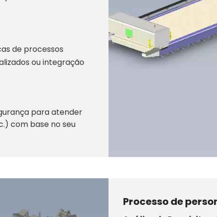
cas de processos
lizados ou integração
egurança para atender
tc.) com base no seu
Processo de person