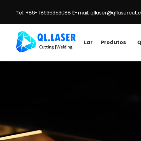
Tel: +86- 18936353088 E-mail:
qllaser@qllasercut
Lar
Produtos
Q