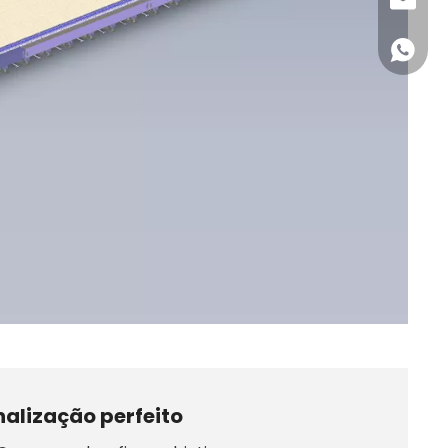
qllaser
+86 18
alização perfeito