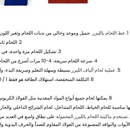
1.
خط اللحام بالليزر
جميل وموحد وخالي من ندبات اللحام وتغير اللون
2. اللحام ثابت، وقوة اللحام تصل أو حتى تتجاوز المعدن الأساسي نفسه؛
3. تشكيل اللحام مرة واحدة، في الأساس لا يوجد تشوه، يلبي متطلبات المنتجات عالية الجودة
4. سرعة اللحام سريعة، 4-10 مرات أسرع من اللحام التقليدي، يمكن للآلة توفير ما لا يقل عن 2 لحام في السنة.
5.
عملية لحام ألياف الليزر
بسيطة وسهلة التعلم وسريعة البدء، وال
6. التكلفة المنخفضة، استهلاك الطاقة هو فقط 1 / 10 من استهلاك قوس الأرجون العام أو اللحام المحمي بالغاز.
8. يمكنها لحام جميع أنواع المواد المعدنية مثل الفولاذ الكربوني، الفولاذ المقاوم للصدأ، لوحة الألومنيوم، لوحة النحاس الخ.
تستخدم ماكينة اللحام بالليزر المحمولة
على نطاق واسع في العديد من 
لأبواب والنوافذ المصنوعة من الفولاذ المقاوم للصدأ والحرف اليدوية وا