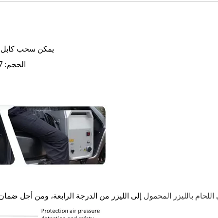
يمكن سحب كابل رأ
الحجم: 667*276*542 مللي متر (الطول * العرض * الارتفاع)
 اللحام بالليزر المحمول
إلى الليزر من الدرجة الرابعة، ومن أجل ضمان ا