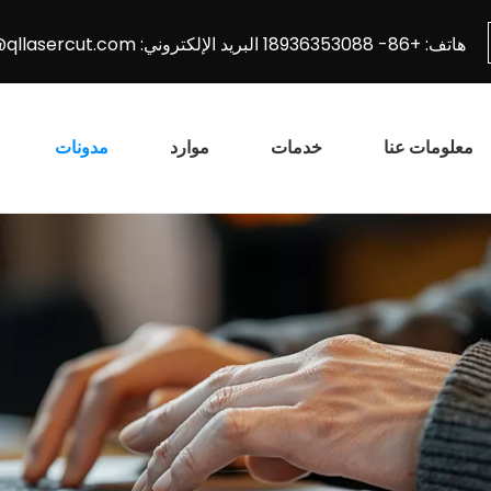
هاتف: +86- 18936353088 البريد الإلكتروني:
@qllasercut.com
معلومات عنا
خدمات
موارد
مدونات