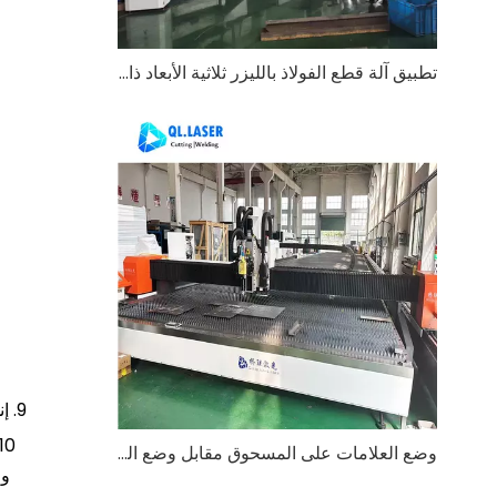
تطبيق آلة قطع الفولاذ بالليزر ثلاثية الأبعاد ذات 5 محاور في صناعة بناء الهياكل الفولاذية
9. إنها مناسبة للحام الخياط، اللحام المتداخل، لحام الشرائح الداخلي والخارجي، لحام القوس الدائري، اللحام غير المنتظم وما إلى ذلك؛
10.
وضع العلامات على المسحوق مقابل وضع العلامات النافثة للحبر على آلة القطع بالليزر: التطبيق والاختلافات في صناعة بناء السفن
وا