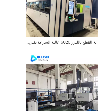
آلة القطع بالليزر 6020 عالية السرعة بقدرة 40 كيلو وات وطاولة التبادل: إعادة تعريف معالجة المعادن الثقيلة