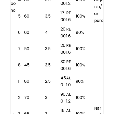
bo
00
1.2
nio/
no
17
RE
ar
5
60
3.5
100%
00
1.6
puro
20
RE
6
60
4
80%
00
1.6
26
RE
7
50
3.5
100%
00
1.6
30
RE
8
45
3.5
100%
00
1.6
45
AL
1
80
2.5
90%
0
1.0
90
AL
2
70
3
100%
0
1.2
Nitr
15
AL
3
65
3
100%