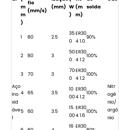
fio
m
(mm)
W
(m
solda
(mm/s)
m
)
m)
)
35
ER30
1
80
2.5
90%
0
4 1.0
50
ER30
2
80
3
100%
0
4 1.2
70
ER30
3
70
3
100%
0
4 1.2
Aço
Nitr
10
ER30
4
65
3.5
100%
ino
ogê
00
4 1.2
xid
nio/
15
ER30
áve
argô
5
60
3.5
100%
00
4 1.6
l
nio
16
ER30
6
60
4
80%