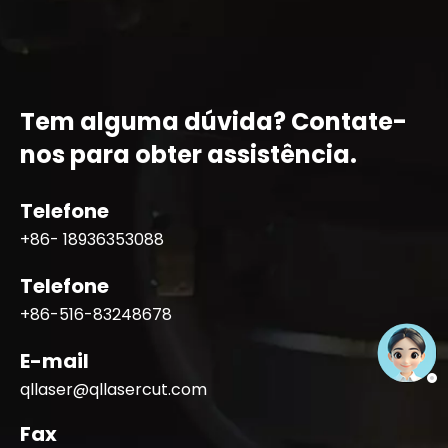
Tem alguma dúvida? Contate-
nos para obter assistência.
Telefone
+86- 18936353088
Telefone
+86-516-83248678
E-mail
qllaser@qllasercut.com
Fax