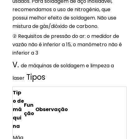
usados. Para soldagem de aço inoxidável,
recomendamos o uso de nitrogênio, que
possui melhor efeito de soldagem. Não use
mistura de gás/dióxido de carbono.
② Requisitos de pressão do ar: o medidor de
vazão não é inferior a 15, o manômetro não é
inferior a 3
V.
de máquinas de soldagem e limpeza a
Tipos
laser
Tip
o de
Fun
má
Observação
ção
qui
na
Máq