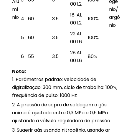
Alu
ogê
00
1.2
mí
nio/
18
AL
nio
argô
4
60
3.5
100%
00
1.2
nio
22
AL
5
60
3.5
100%
00
1.6
28
AL
6
55
3.5
80%
00
1.6
Nota:
1. Parâmetros padrão: velocidade de
digitalização: 300 mm, ciclo de trabalho: 100%,
frequência de pulso: 1000 Hz
2. A pressão de sopro de soldagem a gás
acima é ajustada entre 0,3 MPa e 0,5 MPa
ajustando a válvula reguladora de pressão
3. Sugerir gás usando nitrogênio, usando ar