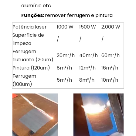
alumínio etc.
Funções:
remover ferrugem e pintura
Potência laser
1000 W
1500 W
2.000 W
Superfície de
/
/
/
limpeza
Ferrugem
20m²/h
40m²/h
60m²/h
flutuante (20um)
Pintura (120um)
8m²/h
12m²/h
16m²/h
Ferrugem
5m²/h
8m²/h
10m²/h
(100um)