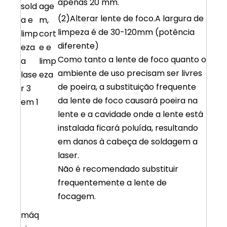
apenas 20 mm.
sold
age
(2)Alterar lente de foco.A largura de
a e
m,
limpeza é de 30-120mm (potência
limp
cort
diferente)
eza
e e
Como tanto a lente de foco quanto o
a
limp
ambiente de uso precisam ser livres
lase
eza
de poeira, a substituição frequente
r 3
da lente de foco causará poeira na
em 1
lente e a cavidade onde a lente está
instalada ficará poluída, resultando
em danos à cabeça de soldagem a
laser.
Não é recomendado substituir
frequentemente a lente de
focagem.
máq