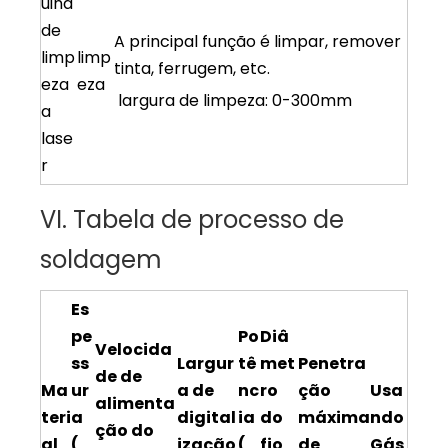
uina
de
A principal função é limpar, remover
limp
limp
tinta, ferrugem, etc.
eza
eza
largura de limpeza: 0-300mm
a
lase
r
VI. Tabela de processo de
soldagem
Es
pe
Po
Diâ
Velocida
ss
Largur
tê
met
Penetra
de de
Ma
ur
a de
nc
ro
ção
Usa
alimenta
teri
a
digital
ia
do
máxima
ndo
ção do
al
(
ização
(
fio
de
Gás