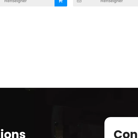
Renseigner
Renseigner
tions
Con