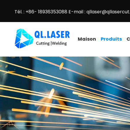
Tél. : +86- 18936353088 E-mail :
qllaser@qllasercu
Maison
Produits
C