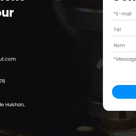
our
cut.com
78
de Huishan,