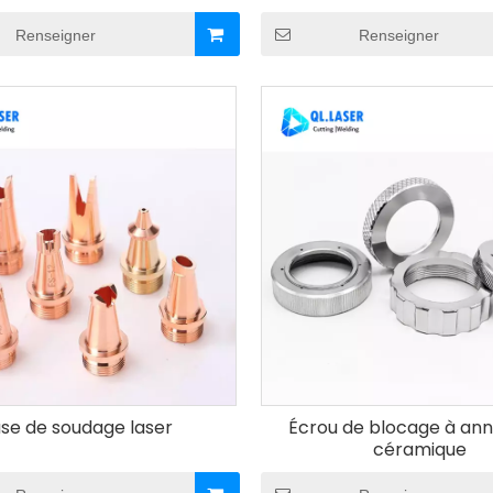
de collimation
Renseigner
Renseigner
se de soudage laser
Écrou de blocage à an
céramique