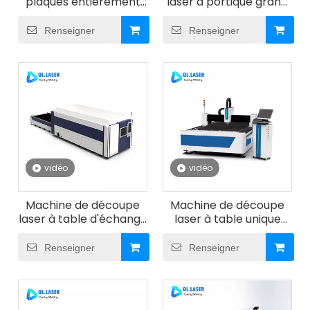
plaques entièrement
laser à portique grand
hydraulique à quatre
format
rouleaux | Machine à
Renseigner
Renseigner
rouler les plaques
métalliques à 4
rouleaux
vidéo
vidéo
Machine de découpe
Machine de découpe
laser à table d'échange
laser à table unique
JLMT
JWM
Renseigner
Renseigner