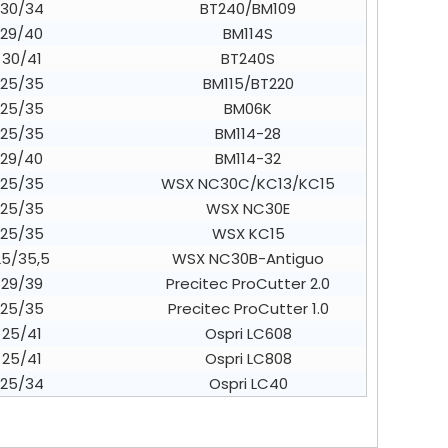
30/34
BT240/BM109
29/40
BM114S
30/41
BT240S
25/35
BM115/BT220
25/35
BM06K
25/35
BM114-28
29/40
BM114-32
25/35
WSX NC30C/KC13/KC15
25/35
WSX NC30E
25/35
WSX KC15
25/35,5
WSX NC30B-Antiguo
29/39
Precitec ProCutter 2.0
25/35
Precitec ProCutter 1.0
25/41
Ospri LC608
25/41
Ospri LC808
25/34
Ospri LC40