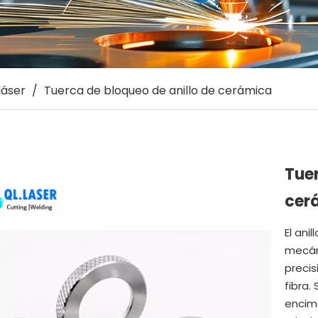
láser
/
Tuerca de bloqueo de anillo de cerámica
Tuer
cer
El an
mecáni
precis
fibra.
encima