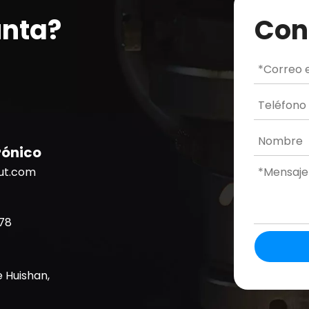
unta?
Con
rónico
cut.com
78
e Huishan,