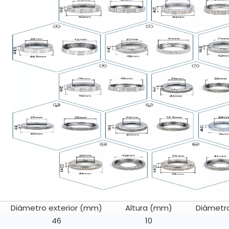
Diámetro exterior (mm)
Altura (mm)
Diámetro
46
10