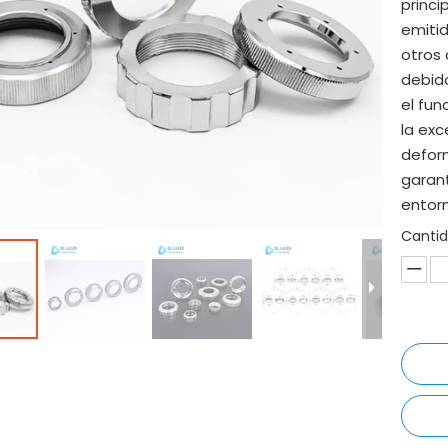
princi
emitid
otros
debido
el fun
la exc
defor
garant
entorn
Cantid