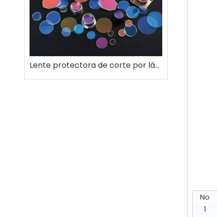
Anillo de cerámica de corte por láser
Lente protectora de corte por láser Lente de enfoque Lente colimadora
No
1