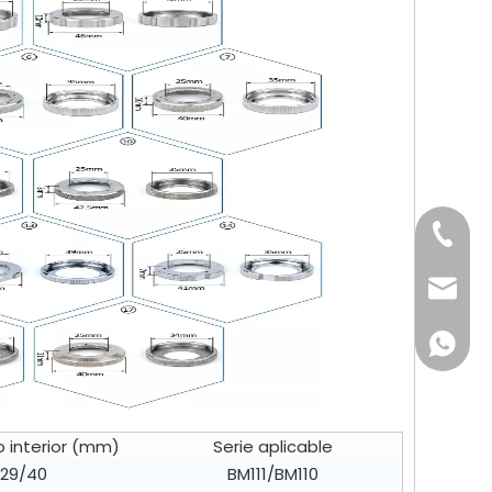
+ 1893
qllaser
+86 18
 interior (mm)
Serie aplicable
29/40
BM111/BM110