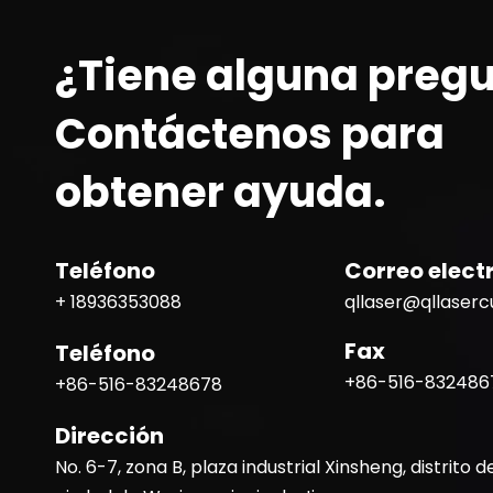
¿Tiene alguna preg
Contáctenos para
obtener ayuda.
Teléfono
Correo elect
+ 18936353088
qllaser@qllaser
Fax
Teléfono
+86-516-832486
+86-516-83248678
Dirección
No. 6-7, zona B, plaza industrial Xinsheng, distrito d