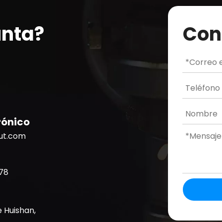
unta?
Con
rónico
cut.com
78
e Huishan,