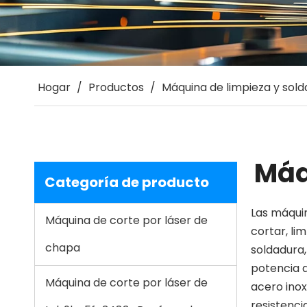
Hogar
/
Productos
/
Máquina de limpieza y solda
Máq
Categoría de producto
Las máquin
Máquina de corte por láser de
cortar, li
chapa
soldadura,
potencia d
Máquina de corte por láser de
acero inox
resistenci