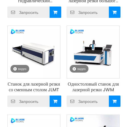
гидравлический
лазерной резки большого
четырехвалковый
формата
листогибочный станок |
Запросить
Запросить
4-валковая машина для
прокатки металлических
пластин
видео
видео
Станок для лазерной резки
Одностоловый станок для
со сменным столом JLMT
лазерной резки JWM
Запросить
Запросить