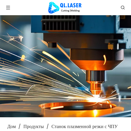
Дом
/
Продукты
/
Станок плазменной резки с ЧПУ