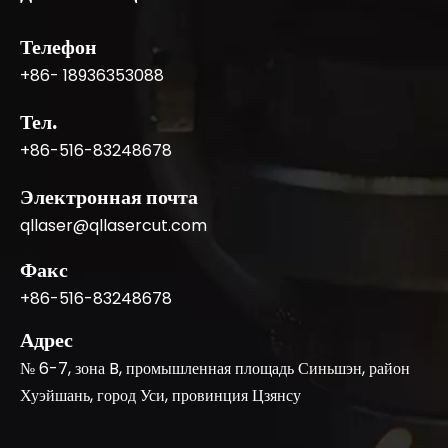
Телефон
+86- 18936353088
Тел.
+86-516-83248678
Электронная почта
qllaser@qllasercut.com
Факс
+86-516-83248678
Адрес
№ 6-7, зона B, промышленная площадь Синьшэн, район
Хуэйшань, город Уси, провинция Цзянсу