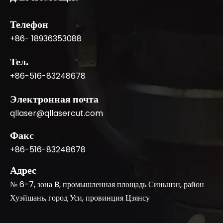
Телефон
+86- 18936353088
Тел.
+86-516-83248678
Электронная почта
qllaser@qllasercut.com
Факс
+86-516-83248678
Адрес
№ 6-7, зона B, промышленная площадь Синьшэн, район
Хуэйшань, город Уси, провинция Цзянсу