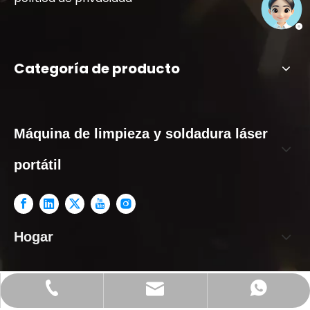
Categoría de producto
Máquina de limpieza y soldadura láser
portátil
Hogar
qllaser@qllasercut.com
+86 18936353088
+ 18936353088